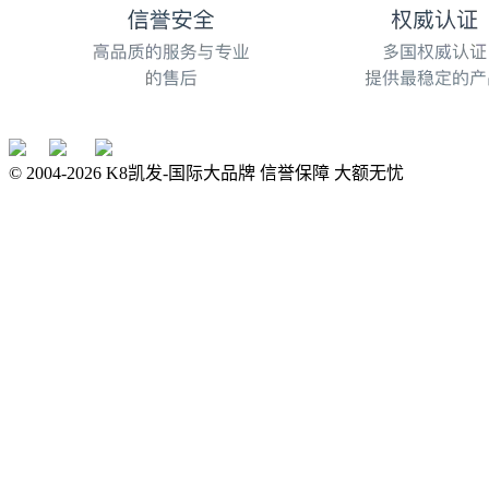
© 2004-
2026
K8凯发-国际大品牌 信誉保障 大额无忧