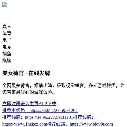
真人
体育
电子
电竞
捕鱼
棋牌
美女荷官 · 在线发牌
全网最美荷官，倾情出演，极致视觉盛宴，多元游戏种类，为
您带来最舒心的游戏体验。
立即注册
进入主页
APP下载
推荐主线路：
https://34.96.227.59:31202
推荐线路：
https://34.96.227.59:31201
推荐线路：
https://www.1nzkex.com
推荐线路：
https://www.plov9r.com