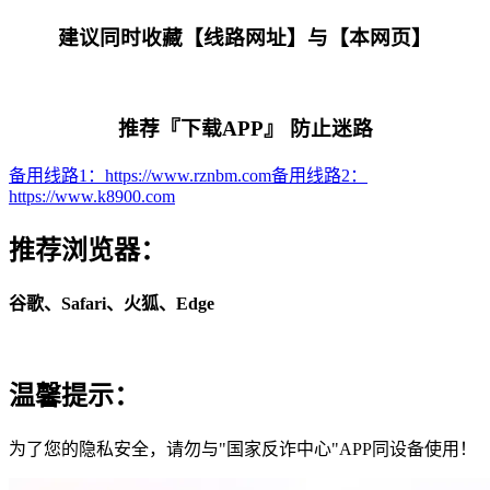
建议同时收藏【线路网址】与【本网页】
推荐『下载APP』 防止迷路
备用线路
1
：
https://www.rznbm.com
备用线路
2
：
https://www.k8900.com
推荐浏览器：
谷歌、Safari、火狐、Edge
温馨提示：
为了您的隐私安全，请勿与"国家反诈中心"APP同设备使用！