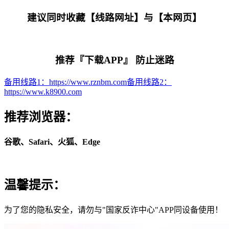
建议同时收藏【线路网址】与【本网页】
推荐『下载APP』 防止迷路
备用线路
1
：
https://www.rznbm.com
备用线路
2
：
https://www.k8900.com
推荐浏览器：
谷歌、Safari、火狐、Edge
温馨提示：
为了您的隐私安全，请勿与"国家反诈中心"APP同设备使用！