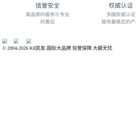
© 2004-
2026
K8凯发-国际大品牌 信誉保障 大额无忧