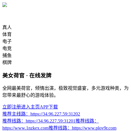
真人
体育
电子
电竞
捕鱼
棋牌
美女荷官 · 在线发牌
全网最美荷官，倾情出演，极致视觉盛宴，多元游戏种类，为
您带来最舒心的游戏体验。
立即注册
进入主页
APP下载
推荐主线路：
https://34.96.227.59:31202
推荐线路：
https://34.96.227.59:31201
推荐线路：
https://www.1nzkex.com
推荐线路：
https://www.plov9r.com